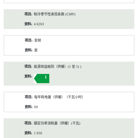
制冷季节性表现系数 (CSPF)
4.6263
变频
是
能源效益級別（供暖）(1 至 5) )
1
每年耗电量（供暖）（千瓦小时）
69
額定功率消耗量（供暖）(千瓦)
1.950