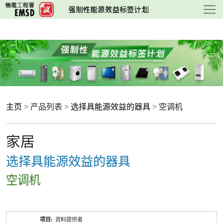
跳
至
主
要
内
容
主页
> 产品列表 >
选择具能源效益的器具
> 空调机
家居
选择具能源效益的器具
空调机
产
资料提供者
品