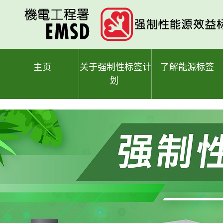
跳
至
主
要
内
容
主页
关于强制性标签计
了解能源标签
划