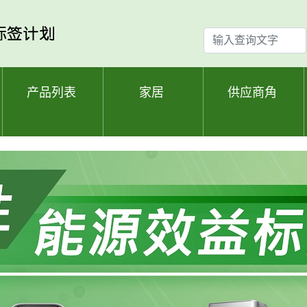
输
入
查
询
产品列表
家居
供应商角
文
字