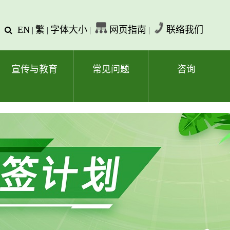
EN
繁
字体大小
网页指南
联络我们
查
|
|
|
|
询
文
字
宣传与教育
常见问题
咨询