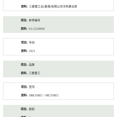
资
三菱重工业(香港)有限公司冷热事业部
料
参考编号
U1-C210050
年份
2021
品牌
三菱重工
型号
SRK35RE1 / SRC35RE1
类别