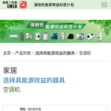
跳
至
主
要
内
容
主页
> 产品列表 >
选择具能源效益的器具
> 空调机
家居
选择具能源效益的器具
空调机
产
资料提供者
品