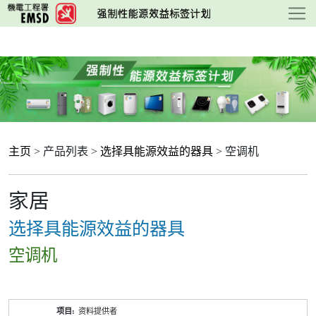
跳
至
主
要
内
容
主页
> 产品列表 >
选择具能源效益的器具
> 空调机
家居
选择具能源效益的器具
空调机
产
资料提供者
品