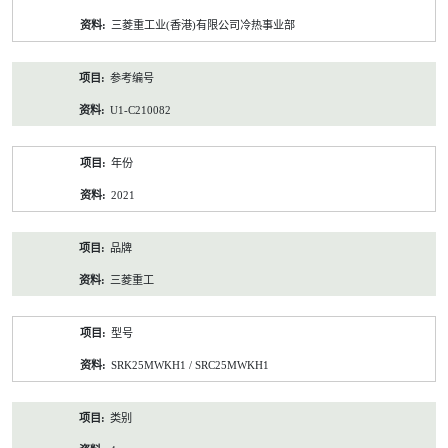
资
三菱重工业(香港)有限公司冷热事业部
料
参考编号
U1-C210082
年份
2021
品牌
三菱重工
型号
SRK25MWKH1 / SRC25MWKH1
类别