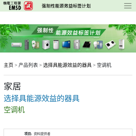
跳
至
主
要
内
容
主页
> 产品列表 >
选择具能源效益的器具
> 空调机
家居
选择具能源效益的器具
空调机
产
资料提供者
品