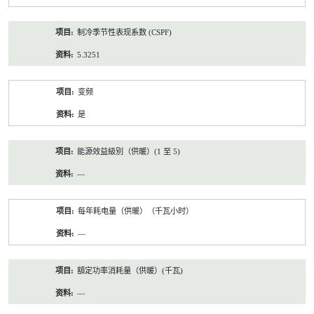
制冷季节性表现系数 (CSPF)
5.3251
变频
是
能源效益級別（供暖）(1 至 5)
—
每年耗电量（供暖）（千瓦小时）
—
額定功率消耗量（供暖）(千瓦)
—