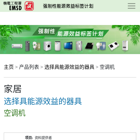
跳
至
主
要
内
容
主页
> 产品列表 >
选择具能源效益的器具
> 空调机
家居
选择具能源效益的器具
空调机
产
资料提供者
品