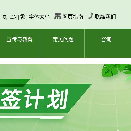
EN
繁
字体大小
网页指南
联络我们
查
|
|
|
|
询
文
字
宣传与教育
常见问题
咨询