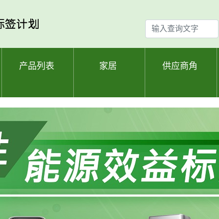
输
入
查
询
产品列表
家居
供应商角
文
字