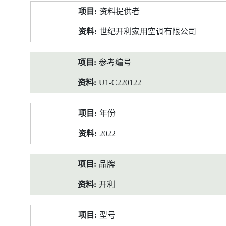
产
资料提供者
品
资
世纪开利家用空调有限公司
料
参考编号
U1-C220122
年份
2022
品牌
开利
型号