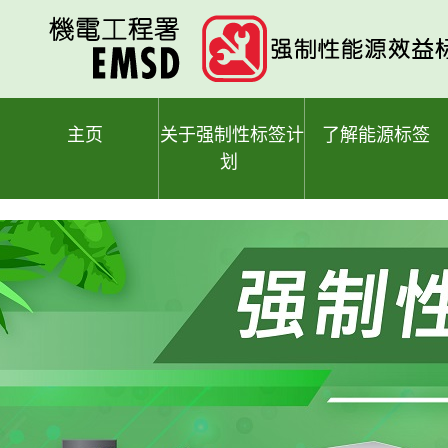
跳
至
主
要
内
容
主页
关于强制性标签计
了解能源标签
划