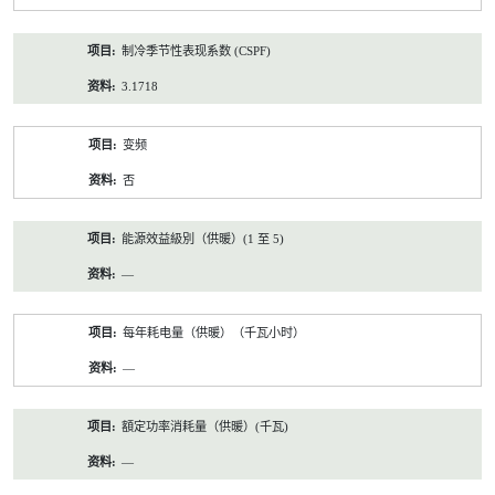
制冷季节性表现系数 (CSPF)
3.1718
变频
否
能源效益級別（供暖）(1 至 5)
—
每年耗电量（供暖）（千瓦小时）
—
額定功率消耗量（供暖）(千瓦)
—