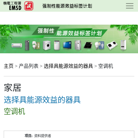
跳
至
主
要
内
容
主页
> 产品列表 >
选择具能源效益的器具
> 空调机
家居
选择具能源效益的器具
空调机
产
资料提供者
品