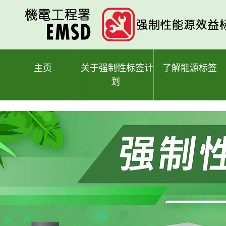
跳
至
主
要
内
容
主页
关于强制性标签计
了解能源标签
划