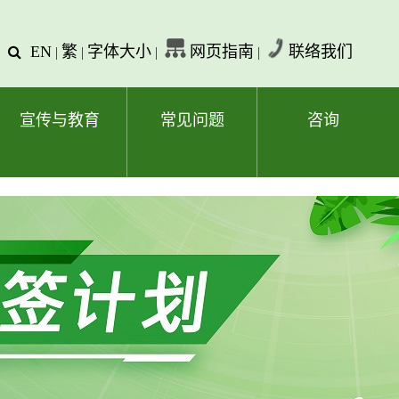
EN
繁
字体大小
网页指南
联络我们
查
|
|
|
|
询
文
字
宣传与教育
常见问题
咨询