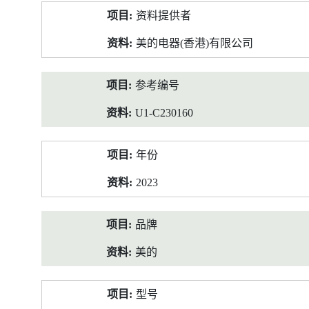
产
资料提供者
品
资
美的电器(香港)有限公司
料
参考编号
U1-C230160
年份
2023
品牌
美的
型号