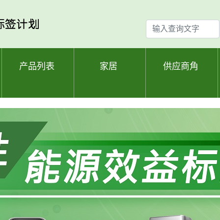
输
入
查
询
产品列表
家居
供应商角
文
字