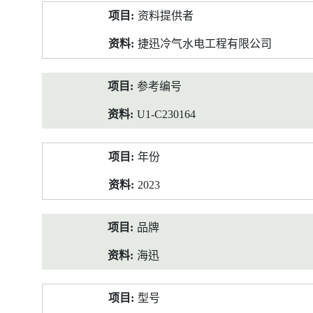
产
资料提供者
品
资
捷迅冷气水电工程有限公司
料
参考编号
U1-C230164
年份
2023
品牌
海迅
型号