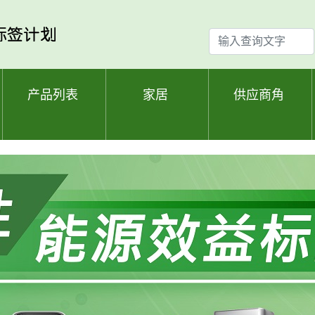
输
入
查
询
产品列表
家居
供应商角
文
字