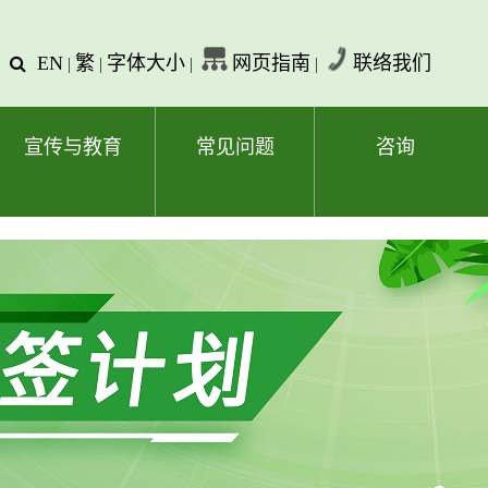
EN
繁
字体大小
网页指南
联络我们
查
|
|
|
|
询
文
字
宣传与教育
常见问题
咨询