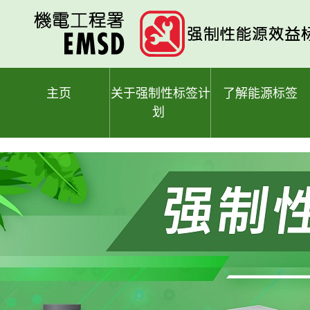
跳
至
主
要
内
容
主页
关于强制性标签计
了解能源标签
划