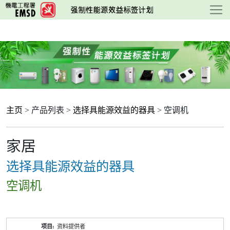
跳
至
主
要
内
容
主页
> 产品列表 >
选择具能源效益的器具
> 空调机
家居
选择具能源效益的器具
空调机
产
资料提供者
品