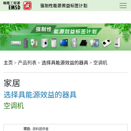
跳
至
主
要
内
容
主页
> 产品列表 >
选择具能源效益的器具
> 空调机
家居
选择具能源效益的器具
空调机
产
资料提供者
品