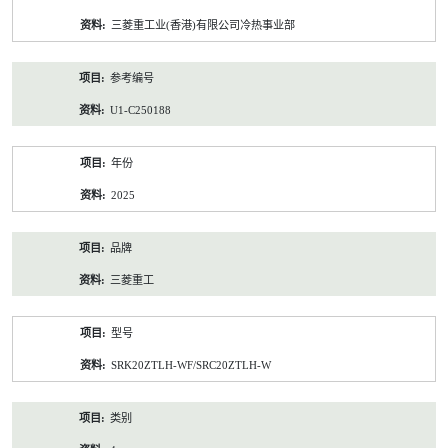
资
三菱重工业(香港)有限公司冷热事业部
料
参考编号
U1-C250188
年份
2025
品牌
三菱重工
型号
SRK20ZTLH-WF/SRC20ZTLH-W
类别