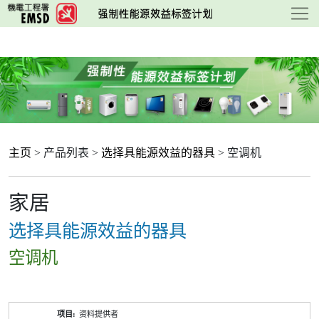
跳
至
主
要
内
容
主页
> 产品列表 >
选择具能源效益的器具
> 空调机
家居
选择具能源效益的器具
空调机
产
资料提供者
品