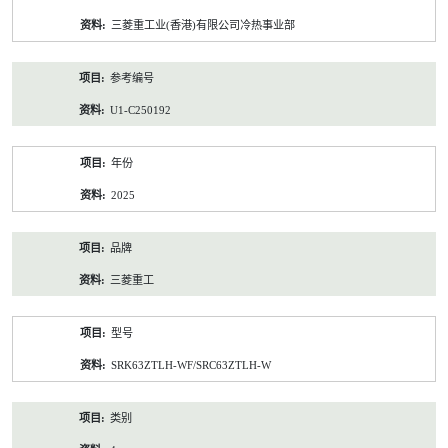
资
三菱重工业(香港)有限公司冷热事业部
料
参考编号
U1-C250192
年份
2025
品牌
三菱重工
型号
SRK63ZTLH-WF/SRC63ZTLH-W
类别