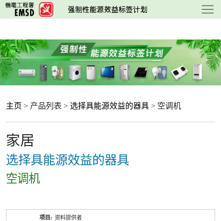
跳
至
主
要
内
容
主页
> 产品列表 >
选择具能源效益的器具
> 空调机
家居
选择具能源效益的器具
空调机
产
资料提供者
品