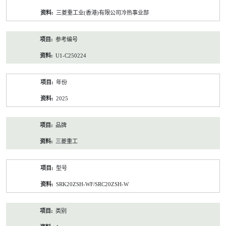
资
三菱重工业(香港)有限公司冷热事业部
料
参考编号
U1-C250224
年份
2025
品牌
三菱重工
型号
SRK20ZSH-WF/SRC20ZSH-W
类别