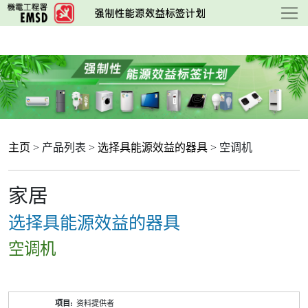
跳
至
主
要
内
容
主页
> 产品列表 >
选择具能源效益的器具
> 空调机
家居
选择具能源效益的器具
空调机
产
资料提供者
品