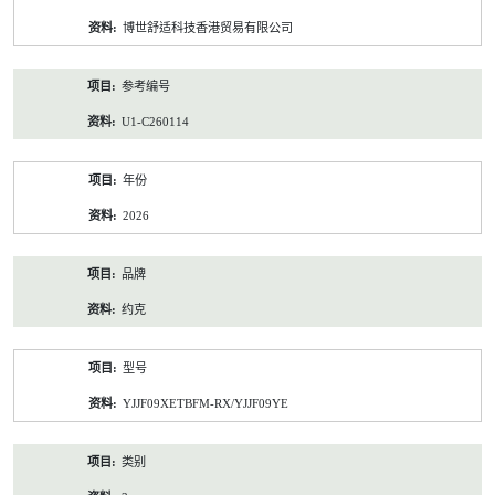
资
博世舒适科技香港贸易有限公司
料
参考编号
U1-C260114
年份
2026
品牌
约克
型号
YJJF09XETBFM-RX/YJJF09YE
类别