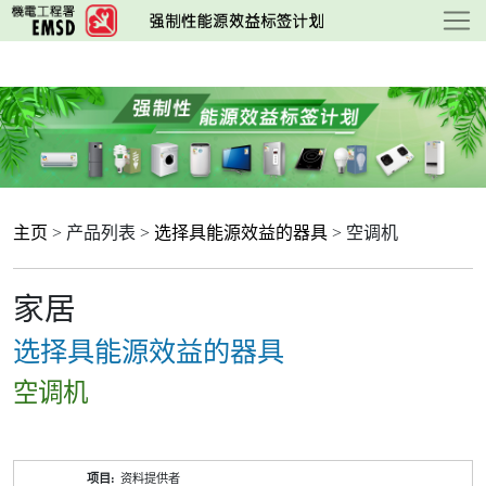
跳
至
主
要
内
容
主页
> 产品列表 >
选择具能源效益的器具
> 空调机
家居
选择具能源效益的器具
空调机
产
资料提供者
品