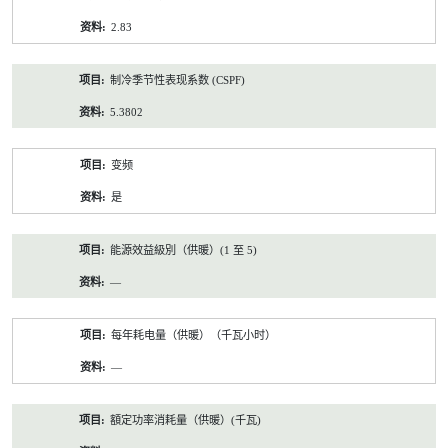
2.83
制冷季节性表现系数 (CSPF)
5.3802
变频
是
能源效益級別（供暖）(1 至 5)
—
每年耗电量（供暖）（千瓦小时）
—
額定功率消耗量（供暖）(千瓦)