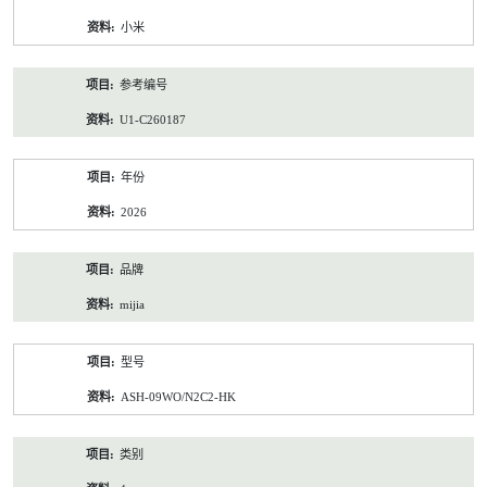
资
小米
料
参考编号
U1-C260187
年份
2026
品牌
mijia
型号
ASH-09WO/N2C2-HK
类别