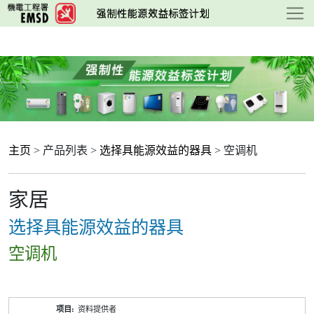
跳
至
主
要
内
容
主页
> 产品列表 >
选择具能源效益的器具
> 空调机
家居
选择具能源效益的器具
空调机
产
资料提供者
品