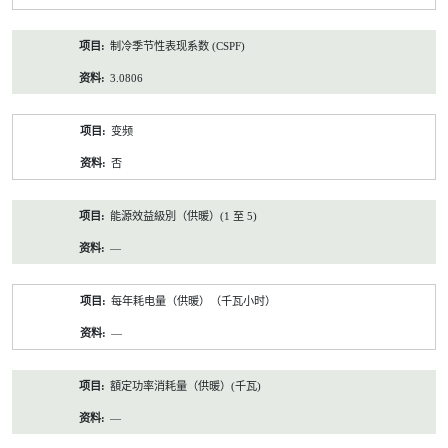
制冷季节性表现系数 (CSPF)
3.0806
变频
否
能源效益級別（供暖）(1 至 5)
—
每年耗电量（供暖）（千瓦小时）
—
額定功率消耗量（供暖）(千瓦)
—