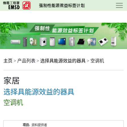
跳
至
主
要
内
容
主页
> 产品列表 >
选择具能源效益的器具
> 空调机
家居
选择具能源效益的器具
空调机
产
资料提供者
品