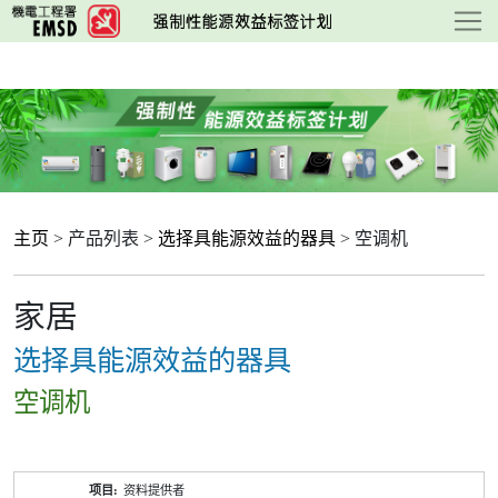
跳
至
主
要
内
容
主页
> 产品列表 >
选择具能源效益的器具
> 空调机
家居
选择具能源效益的器具
空调机
产
资料提供者
品