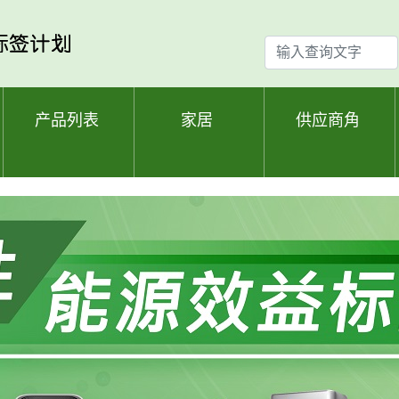
输
入
查
询
产品列表
家居
供应商角
文
字