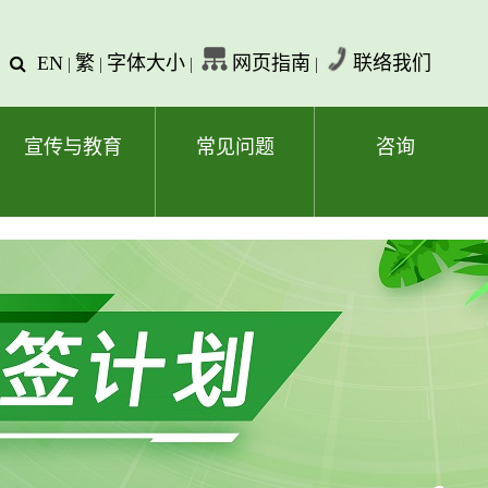
EN
繁
字体大小
网页指南
联络我们
查
|
|
|
|
询
文
字
宣传与教育
常见问题
咨询