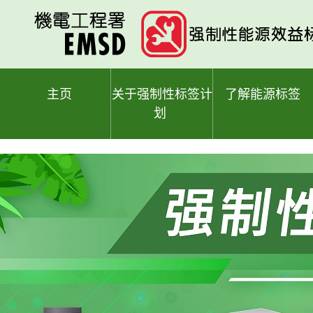
跳
至
主
要
内
容
主页
关于强制性标签计
了解能源标签
划