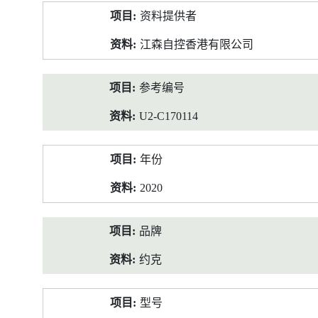
产
资料提供者
品
资
江森自控香港有限公司
料
参考编号
U2-C170114
年份
2020
品牌
约克
型号