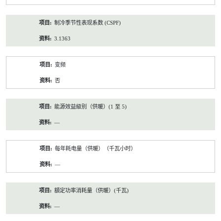
制冷季节性表现系数 (CSPF)
3.1363
变频
否
能源效益級別（供暖）(1 至 5)
—
每年耗电量（供暖）（千瓦小时）
—
額定功率消耗量（供暖）(千瓦)
—