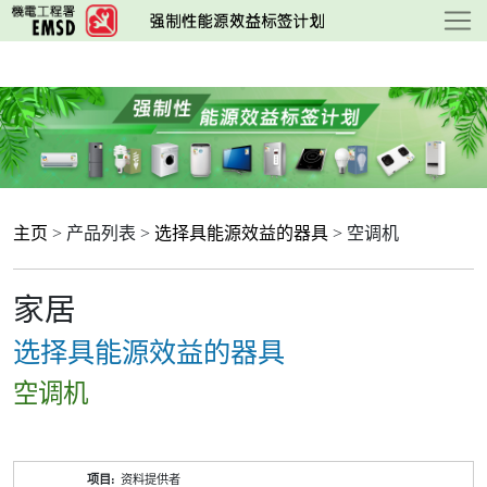
跳
至
主
要
内
容
主页
> 产品列表 >
选择具能源效益的器具
> 空调机
家居
选择具能源效益的器具
空调机
产
资料提供者
品