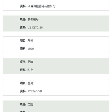
资
江森自控香港有限公司
料
参考编号
U2-C170118
年份
2020
品牌
约克
型号
YC-24GB-R
类别