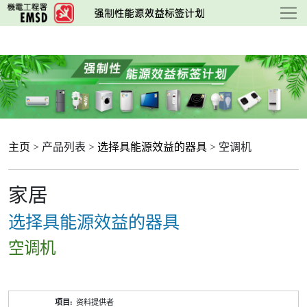
跳
至
主
要
内
容
主页
> 产品列表 >
选择具能源效益的器具
> 空调机
家居
选择具能源效益的器具
空调机
产
资料提供者
品