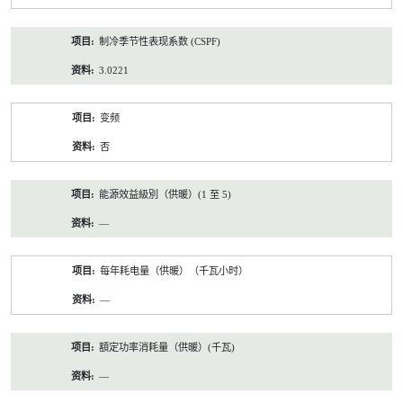
制冷季节性表现系数 (CSPF)
3.0221
变频
否
能源效益級別（供暖）(1 至 5)
—
每年耗电量（供暖）（千瓦小时）
—
額定功率消耗量（供暖）(千瓦)
—