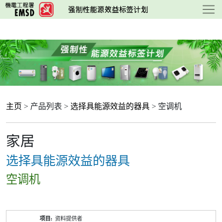
跳
至
主
要
内
容
主页
> 产品列表 >
选择具能源效益的器具
> 空调机
家居
选择具能源效益的器具
空调机
产
资料提供者
品