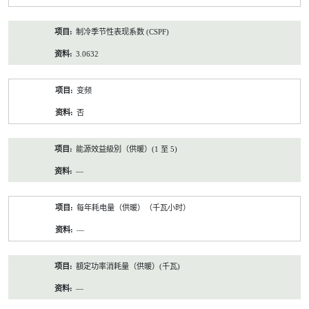
制冷季节性表现系数 (CSPF)
3.0632
变频
否
能源效益級別（供暖）(1 至 5)
—
每年耗电量（供暖）（千瓦小时）
—
額定功率消耗量（供暖）(千瓦)
—