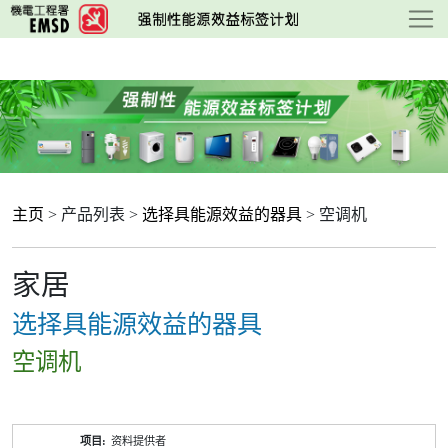
跳
至
主
要
内
容
主页
> 产品列表 >
选择具能源效益的器具
> 空调机
家居
选择具能源效益的器具
空调机
产
资料提供者
品