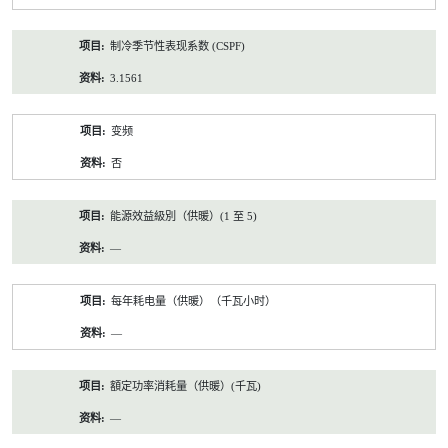
制冷季节性表现系数 (CSPF)
3.1561
变频
否
能源效益級別（供暖）(1 至 5)
—
每年耗电量（供暖）（千瓦小时）
—
額定功率消耗量（供暖）(千瓦)
—