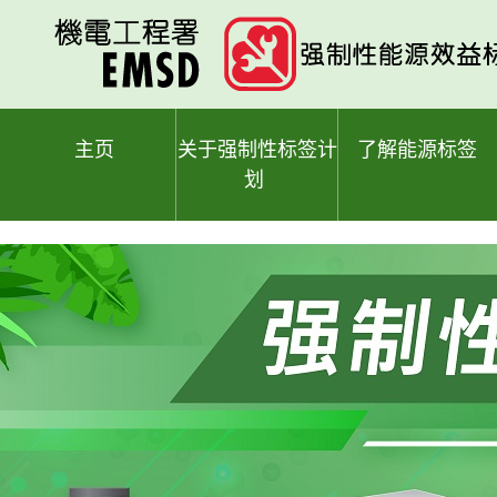
跳
至
主
要
内
容
主页
关于强制性标签计
了解能源标签
划