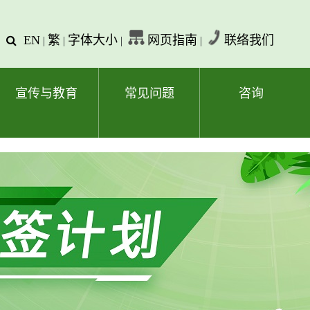
EN
繁
字体大小
网页指南
联络我们
查
|
|
|
|
询
文
字
宣传与教育
常见问题
咨询