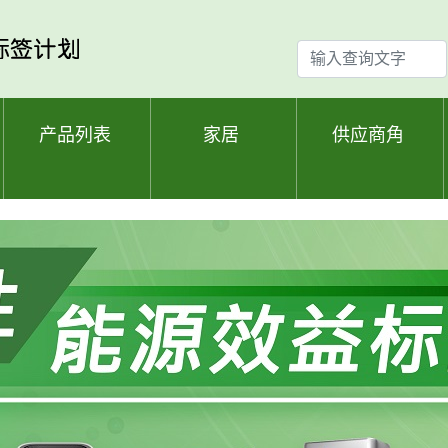
输
入
查
询
产品列表
家居
供应商角
文
字