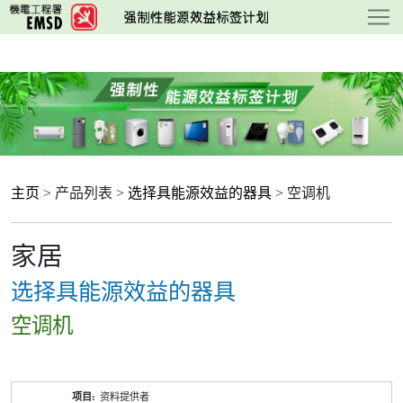
跳
至
主
要
内
容
主页
> 产品列表 >
选择具能源效益的器具
> 空调机
家居
选择具能源效益的器具
空调机
产
资料提供者
品