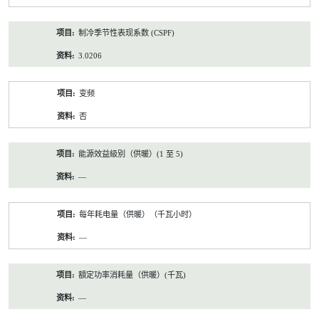
制冷季节性表现系数 (CSPF)
3.0206
变频
否
能源效益級別（供暖）(1 至 5)
—
每年耗电量（供暖）（千瓦小时）
—
額定功率消耗量（供暖）(千瓦)
—