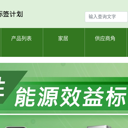
输
入
查
询
产品列表
家居
供应商角
文
字