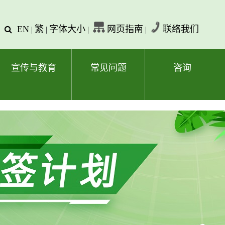
EN
繁
字体大小
网页指南
联络我们
查
|
|
|
|
询
文
字
宣传与教育
常见问题
咨询