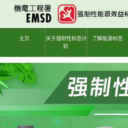
跳
至
主
要
内
容
主页
关于强制性标签计
了解能源标签
划