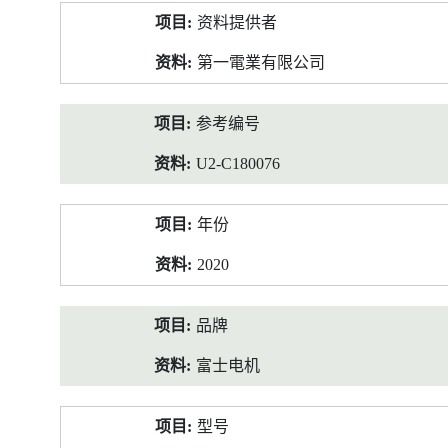
产
资料提供者
品
资
第一電業有限公司
料
参考编号
U2-C180076
年份
2020
品牌
富士电机
型号