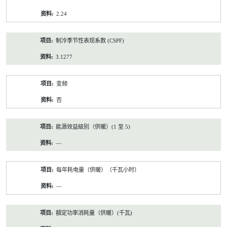
2.24
制冷季节性表现系数 (CSPF)
3.1277
变频
否
能源效益級別（供暖）(1 至 5)
—
每年耗电量（供暖）（千瓦小时）
—
額定功率消耗量（供暖）(千瓦)