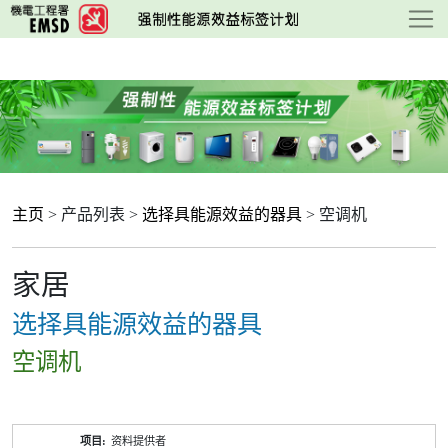
跳
至
主
要
内
容
主页
> 产品列表 >
选择具能源效益的器具
> 空调机
家居
选择具能源效益的器具
空调机
产
资料提供者
品