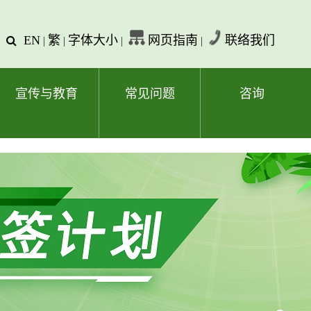
EN
繁
字体大小
网页指南
联络我们
查
|
|
|
|
询
文
字
宣传与教育
常见问题
咨询