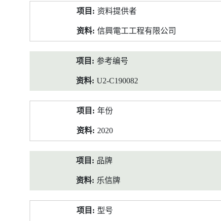
产
资料提供者
品
资
信興電工工程有限公司
料
参考编号
U2-C190082
年份
2020
品牌
乐信牌
型号