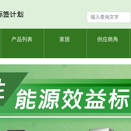
输
入
查
询
产品列表
家居
供应商角
文
字