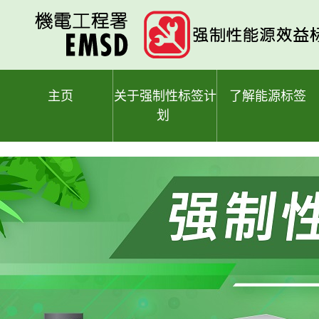
跳
至
主
要
内
容
主页
关于强制性标签计
了解能源标签
划