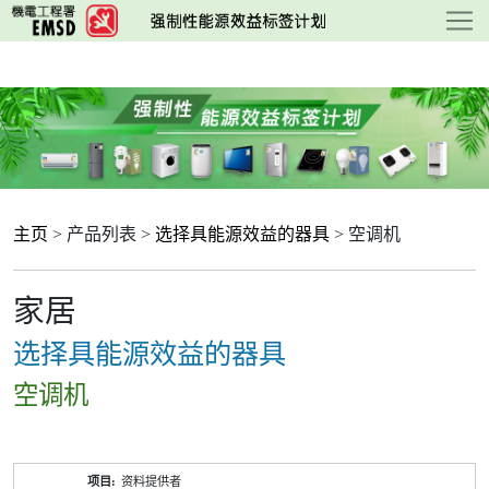
跳
至
主
要
内
容
主页
> 产品列表 >
选择具能源效益的器具
> 空调机
家居
选择具能源效益的器具
空调机
产
资料提供者
品