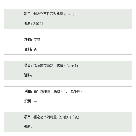
制冷季节性表现系数 (CSPF)
3.0221
变频
否
能源效益級別（供暖）(1 至 5)
—
每年耗电量（供暖）（千瓦小时）
—
額定功率消耗量（供暖）(千瓦)
—