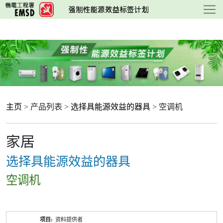
跳
至
主
要
内
容
主页
> 产品列表 >
选择具能源效益的器具
> 空调机
家居
选择具能源效益的器具
空调机
产
资料提供者
品