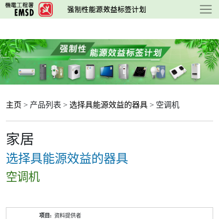
跳
至
主
要
内
容
主页
> 产品列表 >
选择具能源效益的器具
> 空调机
家居
选择具能源效益的器具
空调机
产
资料提供者
品