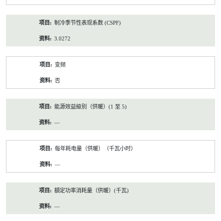
制冷季节性表现系数 (CSPF)
3.0272
变频
否
能源效益級別（供暖）(1 至 5)
—
每年耗电量（供暖）（千瓦小时）
—
額定功率消耗量（供暖）(千瓦)
—