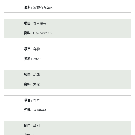
资
宏俊有限公司
料
参考编号
U2-C200126
年份
2020
品牌
大松
型号
W18R4A
类别