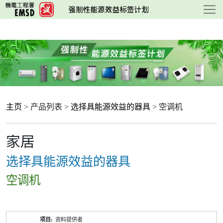
跳
至
主
要
内
容
主页
> 产品列表 >
选择具能源效益的器具
> 空调机
家居
选择具能源效益的器具
空调机
产
资料提供者
品