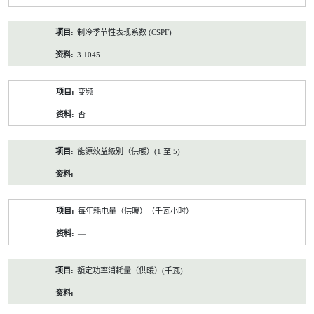
制冷季节性表现系数 (CSPF)
3.1045
变频
否
能源效益級別（供暖）(1 至 5)
—
每年耗电量（供暖）（千瓦小时）
—
額定功率消耗量（供暖）(千瓦)
—