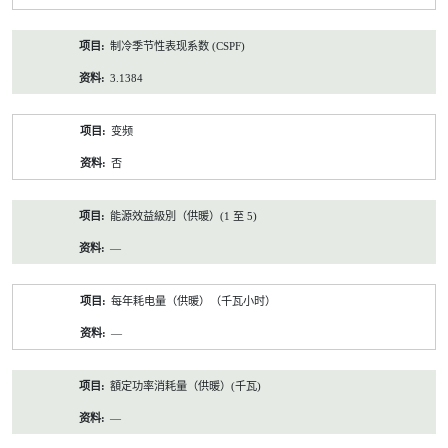
制冷季节性表现系数 (CSPF)
3.1384
变频
否
能源效益級別（供暖）(1 至 5)
—
每年耗电量（供暖）（千瓦小时）
—
額定功率消耗量（供暖）(千瓦)
—