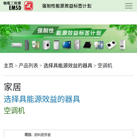
跳
至
主
要
内
容
主页
> 产品列表 >
选择具能源效益的器具
> 空调机
家居
选择具能源效益的器具
空调机
产
资料提供者
品