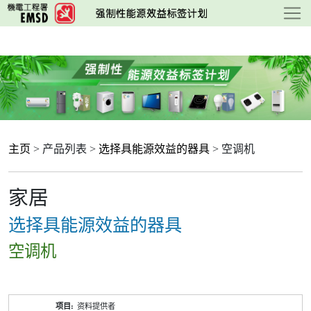
跳
至
主
要
内
容
主页
> 产品列表 >
选择具能源效益的器具
> 空调机
家居
选择具能源效益的器具
空调机
产
资料提供者
品