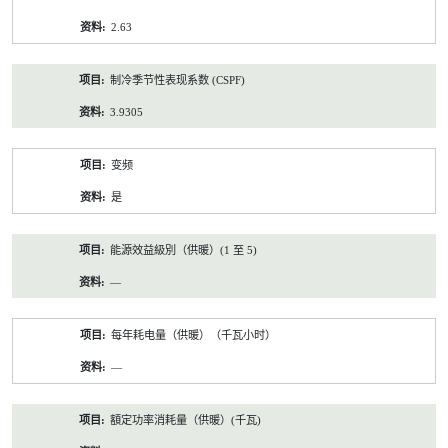
2.63
制冷季节性表现系数 (CSPF)
3.9305
变频
是
能源效益級別（供暖）(1 至 5)
—
每年耗电量（供暖）（千瓦小时）
—
額定功率消耗量（供暖）(千瓦)