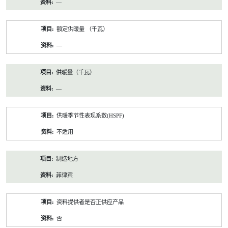
—
額定供暖量 （千瓦）
—
供暖量（千瓦）
—
供暖季节性表现系数(HSPF)
不适用
制造地方
菲律宾
资料提供者是否正供应产品
否