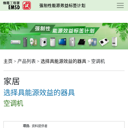
跳
至
主
要
内
容
主页
> 产品列表 >
选择具能源效益的器具
> 空调机
家居
选择具能源效益的器具
空调机
产
资料提供者
品