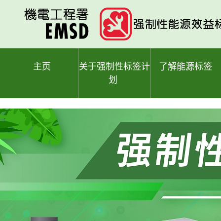
跳
至
主
要
内
容
主页
关于强制性标签计
了解能源标签
划