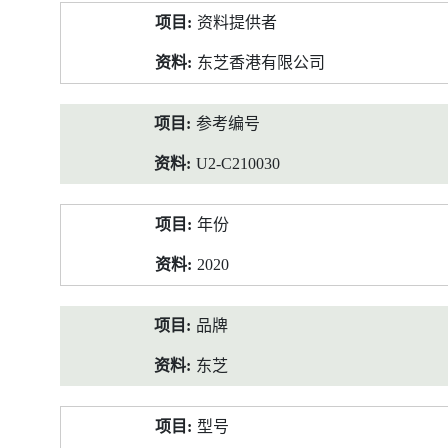
产
资料提供者
品
资
东芝香港有限公司
料
参考编号
U2-C210030
年份
2020
品牌
东芝
型号