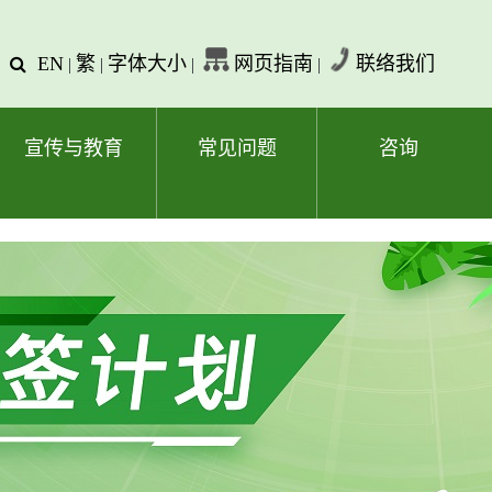
EN
繁
字体大小
网页指南
联络我们
查
|
|
|
|
询
文
字
宣传与教育
常见问题
咨询