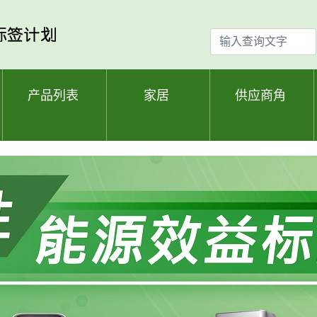
输
入
查
询
产品列表
家居
供应商角
文
字