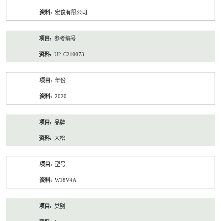
资
宏俊有限公司
料
参考编号
U2-C210073
年份
2020
品牌
大松
型号
W18V4A
类别