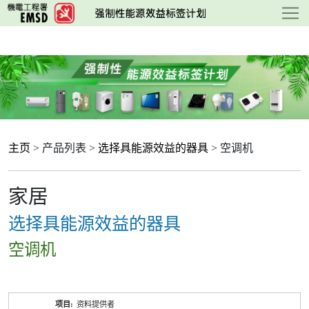
跳
至
主
要
内
容
主页
> 产品列表 >
选择具能源效益的器具
> 空调机
家居
选择具能源效益的器具
空调机
产
资料提供者
品