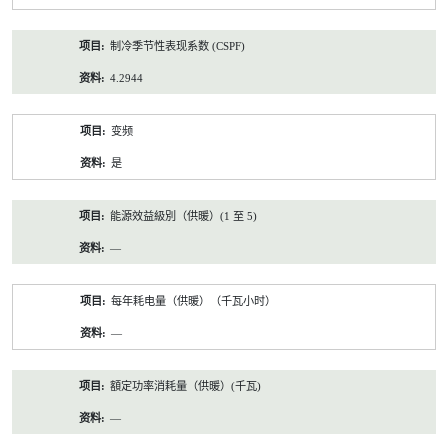
制冷季节性表现系数 (CSPF)
4.2944
变频
是
能源效益級別（供暖）(1 至 5)
—
每年耗电量（供暖）（千瓦小时）
—
額定功率消耗量（供暖）(千瓦)
—