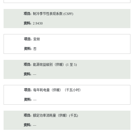
制冷季节性表现系数 (CSPF)
2.9430
变频
否
能源效益級別（供暖）(1 至 5)
—
每年耗电量（供暖）（千瓦小时）
—
額定功率消耗量（供暖）(千瓦)
—