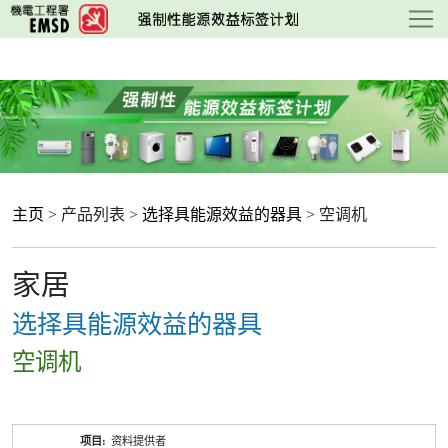
跳
至
主
要
内
容
主页
> 产品列表 >
选择具能源效益的器具
> 空调机
家居
选择具能源效益的器具
空调机
产
资料提供者
品