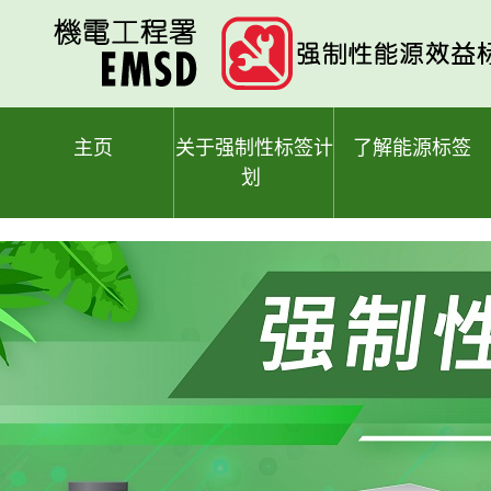
跳
至
主
要
内
容
主页
关于强制性标签计
了解能源标签
划