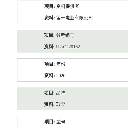
产
资料提供者
品
资
第一电业有限公司
料
参考编号
U2-C220162
年份
2020
品牌
珍宝
型号