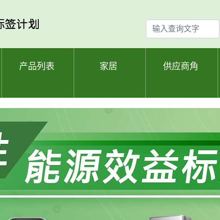
输
入
查
询
产品列表
家居
供应商角
文
字