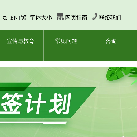
EN
繁
字体大小
网页指南
联络我们
查
|
|
|
|
询
文
字
宣传与教育
常见问题
咨询