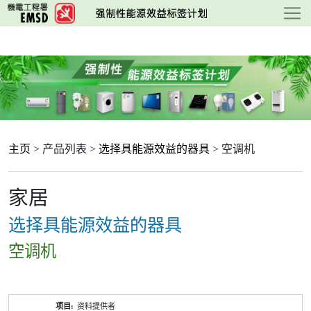
跳
至
主
要
内
容
主页
> 产品列表 >
选择具能源效益的器具
> 空调机
家居
选择具能源效益的器具
空调机
产
资料提供者
品