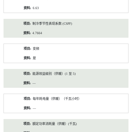
6.63
制冷季节性表现系数 (CSPF)
4.7664
变频
是
能源效益級別（供暖）(1 至 5)
—
每年耗电量（供暖）（千瓦小时）
—
額定功率消耗量（供暖）(千瓦)