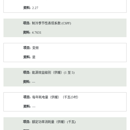
2.27
制冷季节性表现系数 (CSPF)
4.7631
变频
是
能源效益級別（供暖）(1 至 5)
—
每年耗电量（供暖）（千瓦小时）
—
額定功率消耗量（供暖）(千瓦)