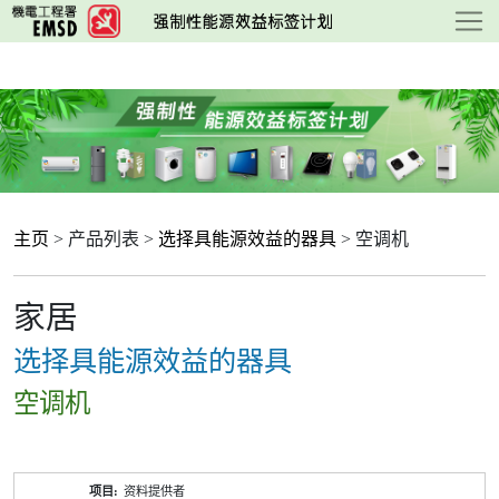
跳
至
主
要
内
容
主页
> 产品列表 >
选择具能源效益的器具
> 空调机
家居
选择具能源效益的器具
空调机
产
资料提供者
品