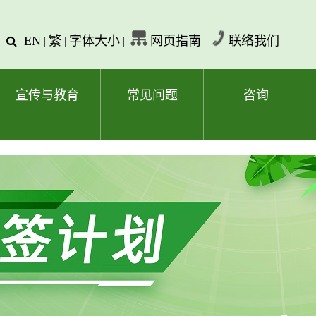
EN
繁
字体大小
网页指南
联络我们
查
|
|
|
|
询
文
字
宣传与教育
常见问题
咨询