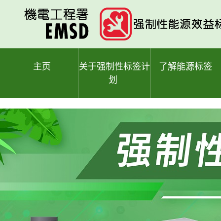
跳
至
主
要
内
容
主页
关于强制性标签计
了解能源标签
划