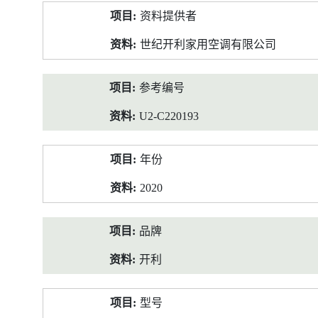
产
资料提供者
品
资
世纪开利家用空调有限公司
料
参考编号
U2-C220193
年份
2020
品牌
开利
型号