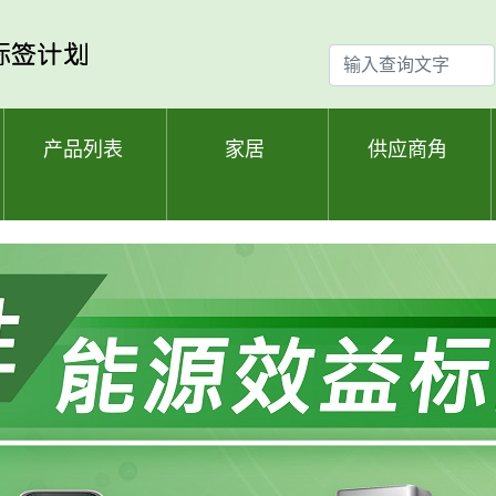
输
入
查
询
产品列表
家居
供应商角
文
字