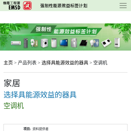
跳
至
主
要
内
容
主页
> 产品列表 >
选择具能源效益的器具
> 空调机
家居
选择具能源效益的器具
空调机
产
资料提供者
品