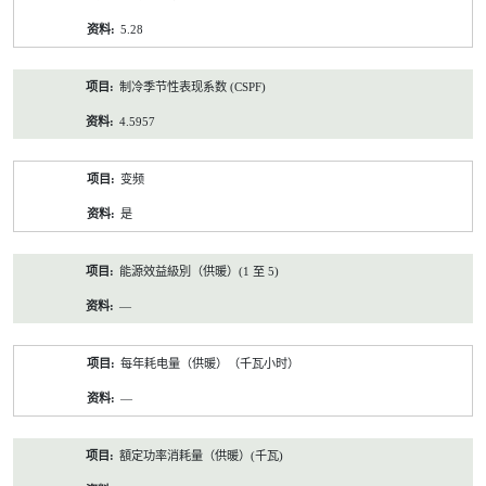
5.28
制冷季节性表现系数 (CSPF)
4.5957
变频
是
能源效益級別（供暖）(1 至 5)
—
每年耗电量（供暖）（千瓦小时）
—
額定功率消耗量（供暖）(千瓦)