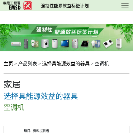
跳
至
主
要
内
容
主页
> 产品列表 >
选择具能源效益的器具
> 空调机
家居
选择具能源效益的器具
空调机
产
资料提供者
品