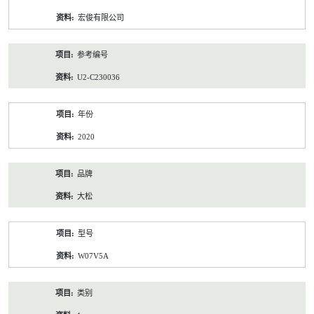
资
宏俊有限公司
料
参考编号
U2-C230036
年份
2020
品牌
大松
型号
W07V5A
类别