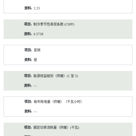
2.25
制冷季节性表现系数 (CSPF)
4.5738
变频
是
能源效益級別（供暖）(1 至 5)
—
每年耗电量（供暖）（千瓦小时）
—
額定功率消耗量（供暖）(千瓦)