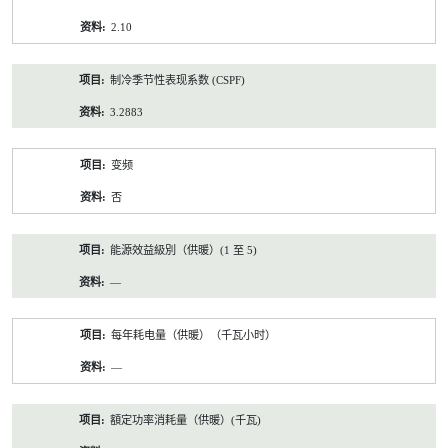
2.10
制冷季节性表现系数 (CSPF)
3.2883
变频
否
能源效益級別（供暖）(1 至 5)
—
每年耗电量（供暖）（千瓦小时）
—
額定功率消耗量（供暖）(千瓦)