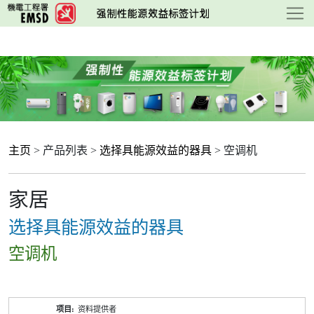
跳
至
主
要
内
容
主页
> 产品列表 >
选择具能源效益的器具
> 空调机
家居
选择具能源效益的器具
空调机
产
资料提供者
品