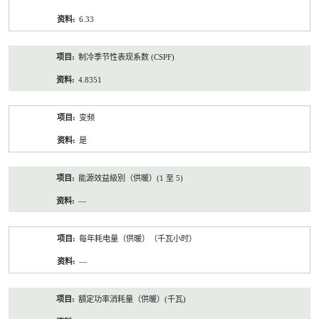
6.33
制冷季节性表现系数 (CSPF)
4.8351
变频
是
能源效益級別（供暖）(1 至 5)
—
每年耗电量（供暖）（千瓦小时）
—
額定功率消耗量（供暖）(千瓦)