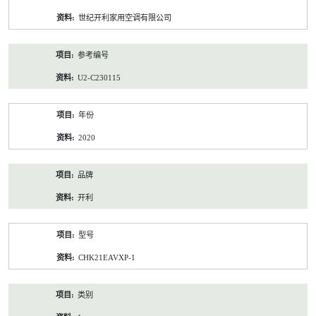
资
世纪开利家用空调有限公司
料
参考编号
U2-C230115
年份
2020
品牌
开利
型号
CHK21EAVXP-1
类别