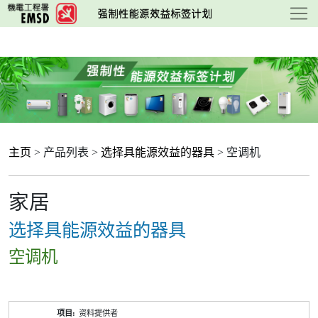
跳
至
主
要
内
容
主页
> 产品列表 >
选择具能源效益的器具
> 空调机
家居
选择具能源效益的器具
空调机
产
资料提供者
品