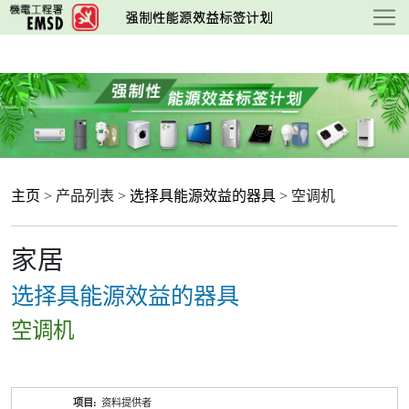
跳
至
主
要
内
容
主页
> 产品列表 >
选择具能源效益的器具
> 空调机
家居
选择具能源效益的器具
空调机
产
资料提供者
品