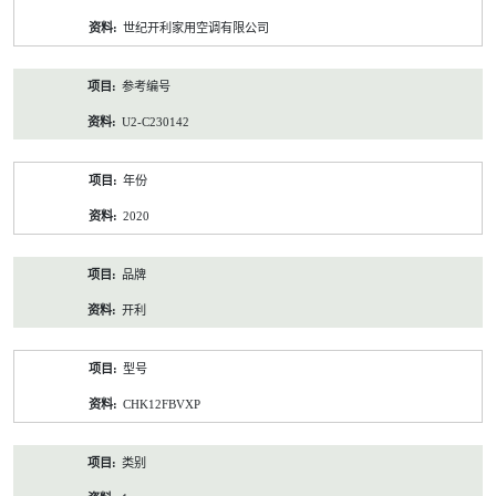
资
世纪开利家用空调有限公司
料
参考编号
U2-C230142
年份
2020
品牌
开利
型号
CHK12FBVXP
类别