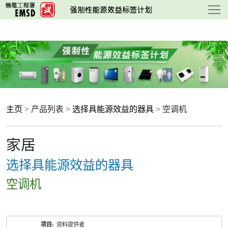
跳
至
主
要
内
容
主页
> 产品列表 >
选择具能源效益的器具
> 空调机
家居
选择具能源效益的器具
空调机
产
资料提供者
品