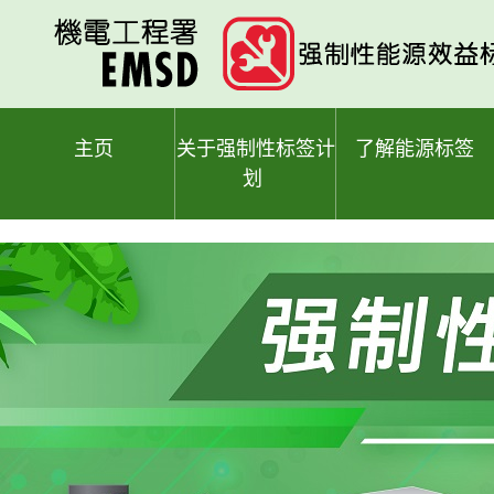
跳
至
主
要
内
容
主页
关于强制性标签计
了解能源标签
划