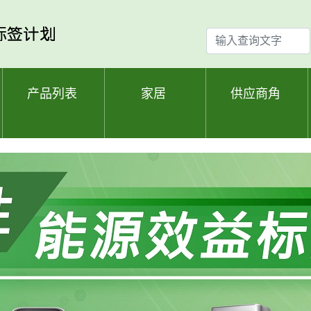
输
入
查
询
产品列表
家居
供应商角
文
字