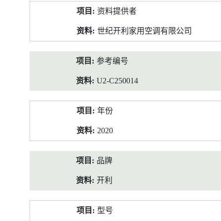
产
资料提供者
品
资
世纪开利家用空调有限公司
料
参考编号
U2-C250014
年份
2020
品牌
开利
型号