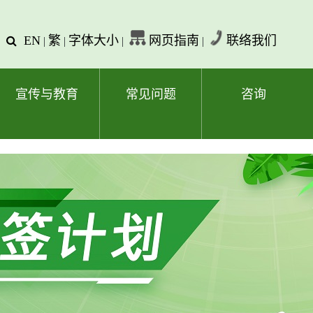
EN
繁
字体大小
网页指南
联络我们
查
|
|
|
|
询
文
字
宣传与教育
常见问题
咨询